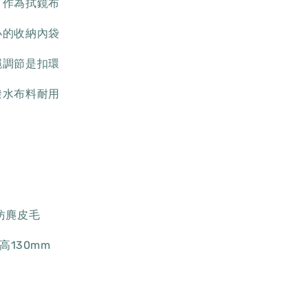
可作為拭鏡布
小的收納內袋
繩調節是扣環
潑水布料耐用
仿麂皮毛
高130mm