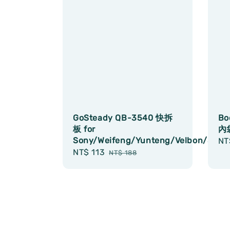
GoSteady QB-3540 快拆
Bo
板 for
內袋
Sony/Weifeng/Yunteng/Velbon/Swal
Sa
NT
Sale
NT$ 113
Regular
pr
NT$ 188
price
price