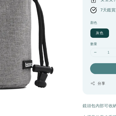
7天鑑賞
顏色
灰色
數量
分享
鏡頭包內部可收