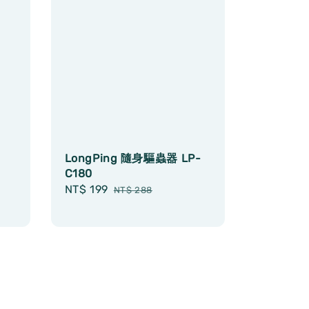
LongPing 隨身驅蟲器 LP-
C180
Sale
NT$ 199
Regular
NT$ 288
price
price