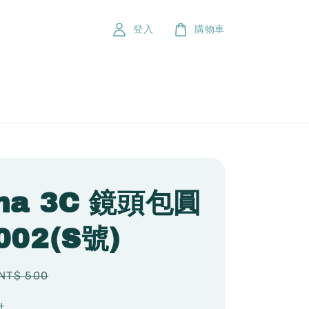
登入
購物車
na 3C 鏡頭包圓
002(S號)
Regular
NT$ 500
price
付