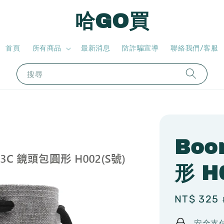
哈GO買
首頁
所有商品
最新消息
防詐騙宣導
聯絡我們/客服
搜尋
Boo
形 H
Sale
NT$ 325
price
安全支