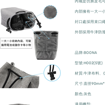
內襯是仿麂皮毛
內部擁有一大一
封口處採用束口
外部採用牛津防
品牌:BOONA
型號:H002(S號)
材質:牛津布料、
尺寸:直徑90mm*
顏色:灰色
適用機型: