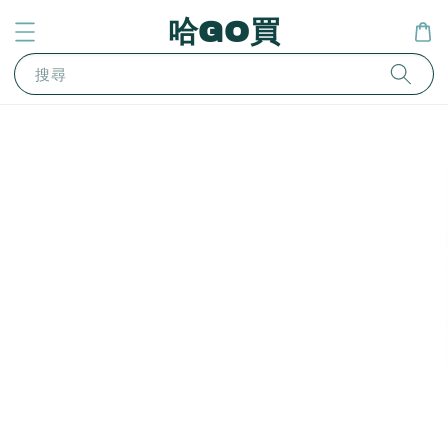
哈GO買
搜尋