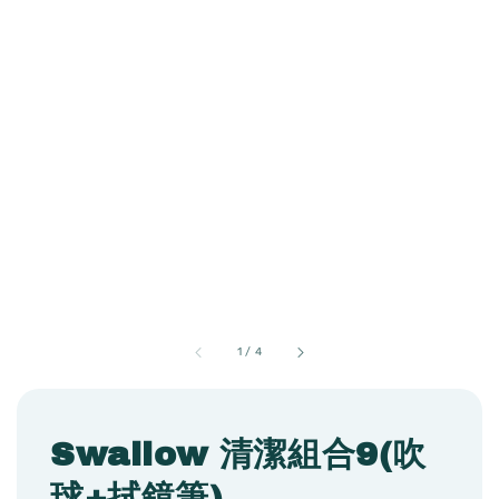
1
/
4
Swallow 清潔組合9(吹
球+拭鏡筆)