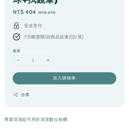
Sale
NT$ 404
Regular
NT$ 475
price
price
安全支付
7天鑑賞期(自商品送達日計算)
數量
加入購物車
分享
專業清潔組可用於清潔數位相機