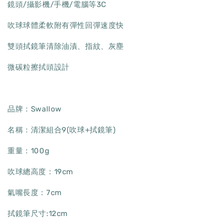
鏡頭/攝影機/手機/電腦等3C
吹球球體柔軟附有彈性回彈速度快
雙頭拭鏡筆清除油漬、指紋、灰塵
微碳粒擦拭頭設計
品牌：Swallow
名稱：清潔組合9(吹球+拭鏡筆)
重量：100g
吹球總高度：19cm
氣嘴長度：7cm
拭鏡筆尺寸:12cm