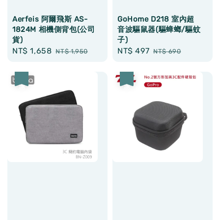
Aerfeis 阿爾飛斯 AS-
GoHome D218 室內超
1824M 相機側背包(公司
音波驅鼠器(驅蟑螂/驅蚊
貨)
子)
Sale
NT$ 1,658
Regular
Sale
NT$ 497
Regular
NT$ 1,950
NT$ 690
price
price
price
price
優惠
優惠