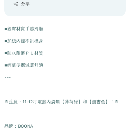
分享
■親膚材質手感滑順
■加絨內裡不刮機身
■防水耐磨ＰＵ材質
■輕薄便攜減震舒適
---
※注意：11-12吋電腦內袋無【薄荷綠】和【淺杏色】！※
品牌：BOONA