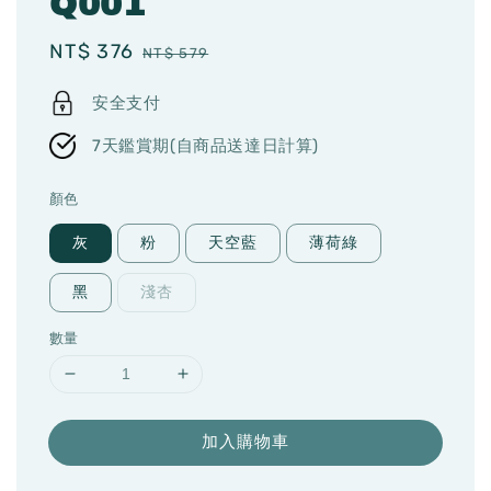
Q001
Sale
NT$ 376
Regular
NT$ 579
price
price
安全支付
7天鑑賞期(自商品送達日計算)
顏色
灰
粉
天空藍
薄荷綠
黑
淺杏
數量
加入購物車