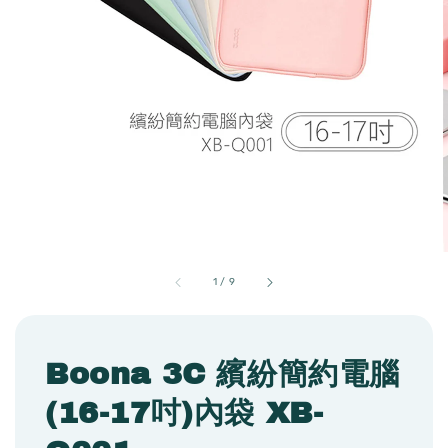
1
/
9
Boona 3C 繽紛簡約電腦
(16-17吋)內袋 XB-