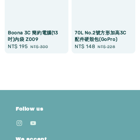
Boona 3C 簡約電腦(13
70L No.2號方形加高3C
吋)內袋 Z009
配件硬殼包(GoPro)
Sale
NT$ 195
Regular
Sale
NT$ 148
Regular
NT$ 300
NT$ 228
price
price
price
price
Follow us
We accept