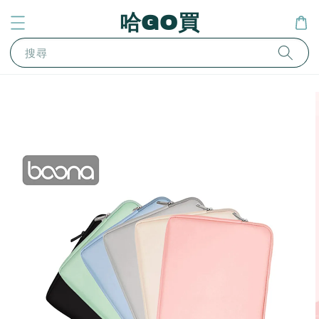
哈GO買
搜尋