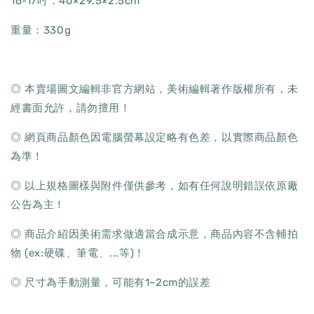
16-17吋：40×29.5×2.5cm
重量：330g
◎ 本賣場圖文編輯非官方網站，美術編輯著作版權所有，未
經書面允許，請勿擅用！
◎ 網頁商品顏色因電腦螢幕設定略有色差，以實際商品顏色
為準！
◎ 以上規格圖樣與附件僅供參考，如有任何說明錯誤依原廠
公告為主！
◎ 商品介紹因美術需求做適當合成示意，商品內容不含輔拍
物 (ex:硬碟、筆電、...等)！
◎ 尺寸為手動測量，可能有1~2cm的誤差