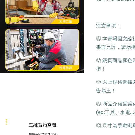
注意事項：
◎ 本賣場圖文
書面允許，請勿
◎ 網頁商品顏
準！
◎ 以上規格圖
告為主！
◎ 商品介紹因
(ex:工具、水電..
◎ 尺寸為手動測