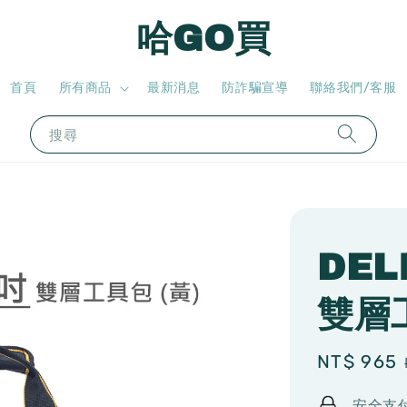
哈GO買
首頁
所有商品
最新消息
防詐騙宣導
聯絡我們/客服
搜尋
DEL
雙層工
Sale
NT$ 965
price
安全支