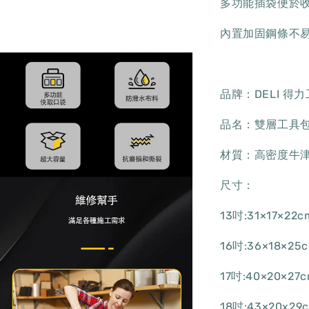
多功能插袋便於
內置加固鋼條不
品牌：DELI 得
品名：雙層工具包 
材質：高密度牛
尺寸：
13吋:31×17×22c
16吋:36×18×25
17吋:40×20×27
18吋:43×20x29