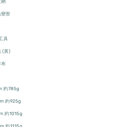
收納
易變形
力工具
(黃)
津布
m 約785g
cm 約925g
cm 約1015g
cm 約1115g