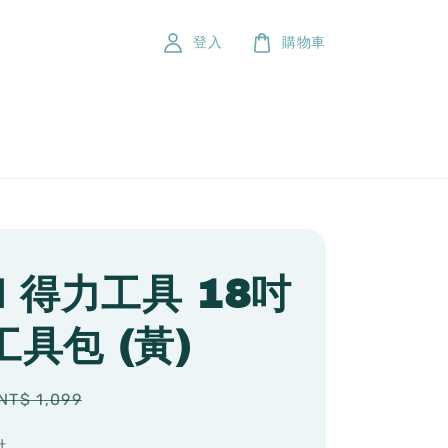
登入
購物車
I 得力工具 18吋
具包 (黃)
Regular
NT$ 1,099
price
付