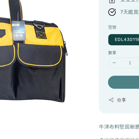
7天鑑賞
型號
EDL43011
數量
分享
牛津布料堅固耐