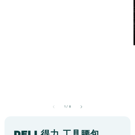
1
/
8
DELI 得力 工具腰包