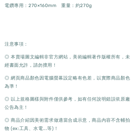
電鑽專用：270×160mm 重量：約270g
注意事項：
◎ 本賣場圖文編輯非官方網站，美術編輯著作版權所有，未
經書面允許，請勿擅用！
◎ 網頁商品顏色因電腦螢幕設定略有色差，以實際商品顏色
為準！
◎ 以上規格圖樣與附件僅供參考，如有任何說明錯誤依原廠
公告為主！
◎ 商品介紹因美術需求做適當合成示意，商品內容不含輔拍
物 (ex:工具、水電...等)！