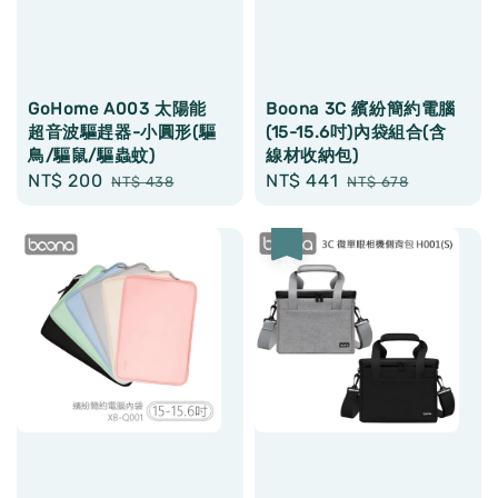
GoHome A003 太陽能
Boona 3C 繽紛簡約電腦
超音波驅趕器-小圓形(驅
(15-15.6吋)內袋組合(含
鳥/驅鼠/驅蟲蚊)
線材收納包)
Sale
NT$ 200
Regular
Sale
NT$ 441
Regular
NT$ 438
NT$ 678
price
price
price
price
優惠