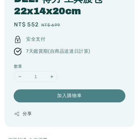
22x14x20cm
Sale
NT$ 552
Regular
NT$ 699
price
price
安全支付
7天鑑賞期(自商品送達日計算)
數量
加入購物車
分享