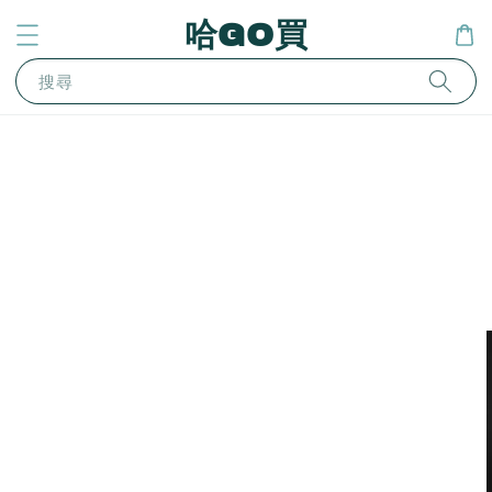
哈GO買
搜尋