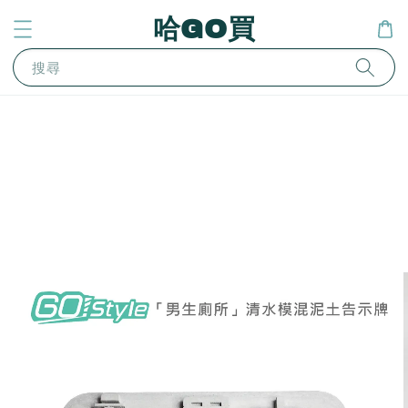
哈GO買
搜尋