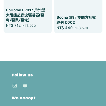
GoHome H7017 戶外型
太陽能超音波驅趕器(驅
Boona 旅行 雙開方形收
鳥/驅鼠/驅蛇)
納包 D002
Sale
NT$ 712
Regular
NT$ 990
Sale
NT$ 440
Regular
NT$ 590
price
price
price
price
Follow us
We accept