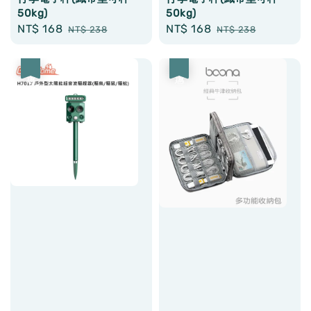
50kg)
50kg)
Sale
NT$ 168
Regular
Sale
NT$ 168
Regular
NT$ 238
NT$ 238
price
price
price
price
優惠
優惠