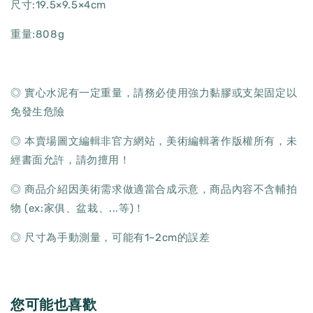
尺寸:19.5×9.5×4cm
重量:808g
◎ 實心水泥有一定重量，請務必使用強力黏膠或支架固定以
免發生危險
◎ 本賣場圖文編輯非官方網站，美術編輯著作版權所有，未
經書面允許，請勿擅用！
◎ 商品介紹因美術需求做適當合成示意，商品內容不含輔拍
物 (ex:家俱、盆栽、...等)！
◎ 尺寸為手動測量，可能有1~2cm的誤差
您可能也喜歡