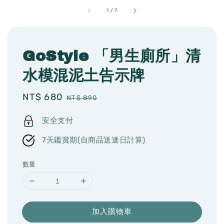
1
/
7
GoStyle 「男生廁所」清
水模混泥土告示牌
Sale
NT$ 680
Regular
NT$ 890
price
price
安全支付
7天鑑賞期(自商品送達日計算)
數量
加入購物車