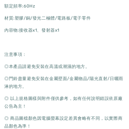
額定頻率:60Hz
材質:塑膠/銅/發光二極體/電路板/電子零件
內容物:接收器x1、發射器x1
注意事項：
◎本產品請避免安裝在高溫或潮濕的地方。
◎門鈴盡量避免安裝在金屬壁面/金屬物品/陽光直射/日曬雨
淋的地方。
◎ 以上規格圖樣與附件僅供參考，如有任何說明錯誤依原廠
公告為主！
◎ 商品圖檔顏色因電腦螢幕設定差異會略有不同，以實際商
品顏色為準！