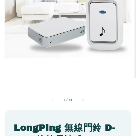
1
/
14
LongPing 無線門鈴 D-