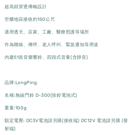
超高頻穿透傳輸設計
空曠地區接收約150公尺
適用透天、店家、工廠、醫療照護等場所
作為聯絡、傳呼、老人呼叫、緊急通知等用途
內建51首音樂響鈴、四段式音量(含靜音)
品牌:LongPing
名稱:無線門鈴 D-300(按鈴電池式)
重量:100g
額定電壓: DC3V電池請另購(接收端) DC12V 電池請另購 (發
射端)