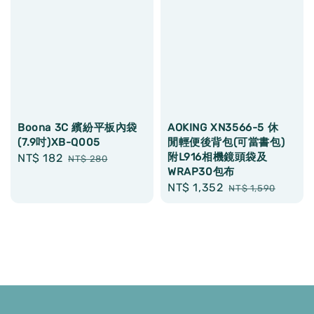
Boona 3C 繽紛平板內袋
AOKING XN3566-5 休
(7.9吋)XB-Q005
閒輕便後背包(可當書包)
附L916相機鏡頭袋及
Sale
NT$ 182
Regular
NT$ 280
WRAP30包布
price
price
Sale
NT$ 1,352
Regular
NT$ 1,590
price
price