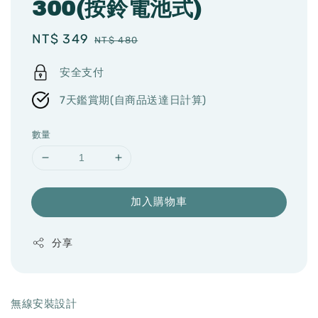
300(按鈴電池式)
Sale
NT$ 349
Regular
NT$ 480
price
price
安全支付
7天鑑賞期(自商品送達日計算)
數量
加入購物車
分享
無線安裝設計