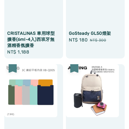
CRISTALINAS 車用球型
GoSteady GL50燈架
擴香(6ml-4入)西班牙無
Sale
NT$ 180
Regular
NT$ 300
酒精香氛擴香
price
price
Regular
NT$ 1,188
price
優惠
優惠