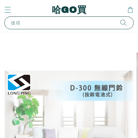
哈GO買
搜尋