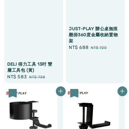
JUST-PLAY 辦公桌無痕
懸掛360度金屬收納置物
架
Sale
NT$ 688
Regular
NT$ 720
price
price
DELI 得力工具 13吋 雙
層工具包 (黃)
Sale
NT$ 583
Regular
NT$ 738
price
price
優惠
優惠