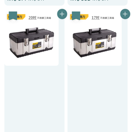
price
price
price
price
優惠
優惠