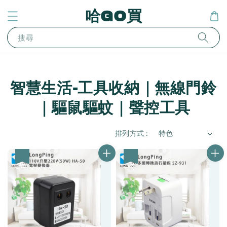
哈GO買
搜尋
智慧生活-工具收納｜無線門鈴
｜驅鼠驅蚊｜聲控工具
排列方式 :
優惠
優惠