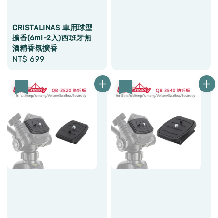
CRISTALINAS 車用球型
擴香(6ml-2入)西班牙無
酒精香氛擴香
Regular
NT$ 699
price
優惠
優惠