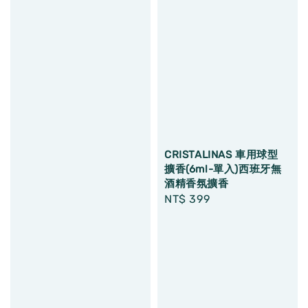
CRISTALINAS 車用球型
擴香(6ml-單入)西班牙無
酒精香氛擴香
Regular
NT$ 399
price