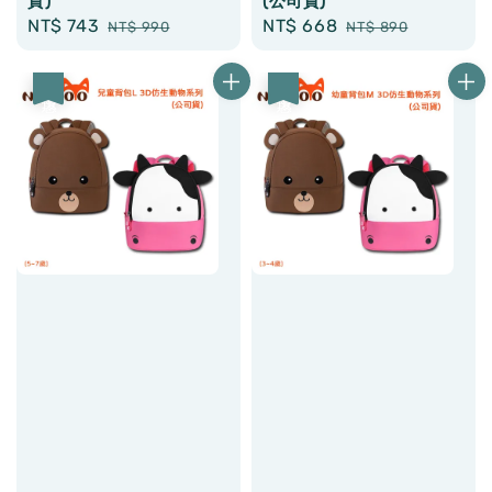
貨)
(公司貨)
Sale
NT$ 743
Regular
Sale
NT$ 668
Regular
NT$ 990
NT$ 890
price
price
price
price
優惠
優惠