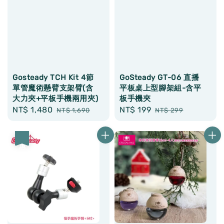
Gosteady TCH Kit 4節
GoSteady GT-06 直播
單管魔術懸臂支架臂(含
平板桌上型腳架組-含平
大力夾+平板手機兩用夾)
板手機夾
Sale
NT$ 1,480
Regular
Sale
NT$ 199
Regular
NT$ 1,690
NT$ 299
price
price
price
price
優惠