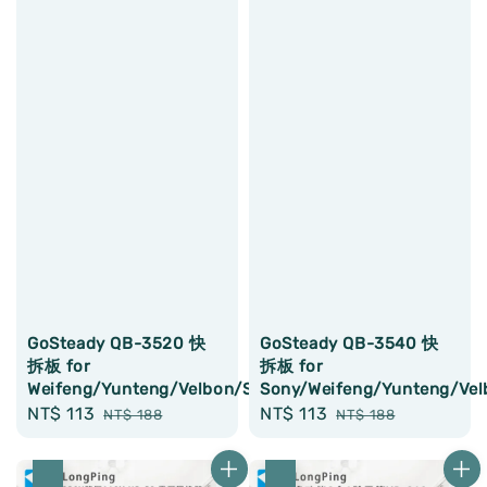
GoSteady QB-3520 快
GoSteady QB-3540 快
拆板 for
拆板 for
Weifeng/Yunteng/Velbon/Swallow/Gosteady
Sony/Weifeng/Yunteng/Vel
Sale
NT$ 113
Regular
Sale
NT$ 113
Regular
NT$ 188
NT$ 188
price
price
price
price
優惠
優惠