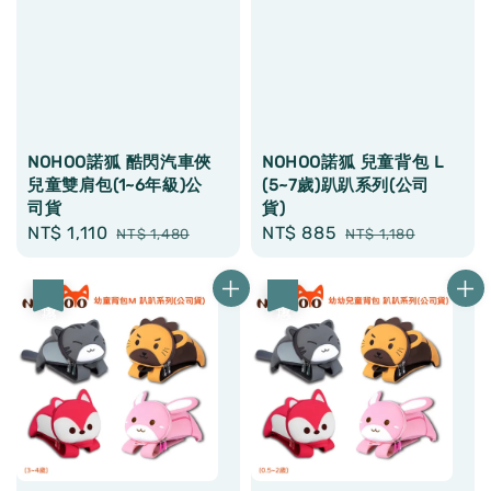
NOHOO諾狐 酷閃汽車俠
NOHOO諾狐 兒童背包 L
兒童雙肩包(1~6年級)公
(5~7歲)趴趴系列(公司
司貨
貨)
Sale
NT$ 1,110
Regular
Sale
NT$ 885
Regular
NT$ 1,480
NT$ 1,180
price
price
price
price
優惠
優惠