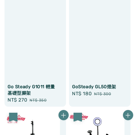
Go Steady G1011 輕量
GoSteady GL50燈架
基礎型腳架
Sale
NT$ 180
Regular
NT$ 300
Sale
NT$ 270
Regular
NT$ 350
price
price
price
price
優惠
優惠