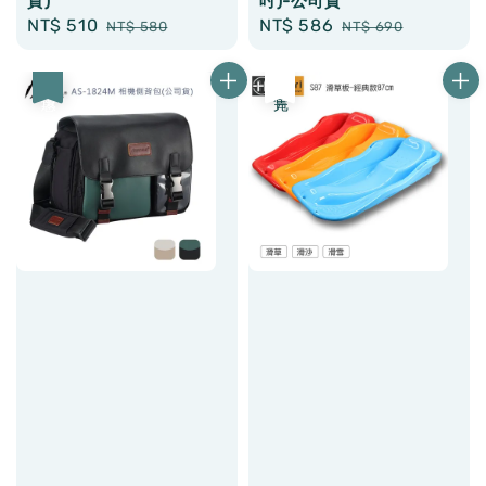
貨)
吋)-公司貨
Sale
NT$ 510
Regular
Sale
NT$ 586
Regular
NT$ 580
NT$ 690
price
price
price
price
優惠
售完