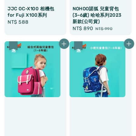
JJC OC-X100 相機包
NOHOO諾狐 兒童背包
for Fuji X100系列
(3~6歲) 哈哈系列2023
新款(公司貨)
Regular
NT$ 588
Sale
NT$ 890
Regular
price
NT$ 990
price
price
優惠
優惠