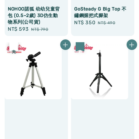
NOHOO諾狐 幼幼兒童背
GoSteady G Big Top 不
包 (0.5~2歲) 3D仿生動
鏽鋼握把式腳架
物系列(公司貨)
Sale
NT$ 350
Regular
NT$ 490
Sale
NT$ 593
Regular
NT$ 790
price
price
price
price
優惠
售完
優惠