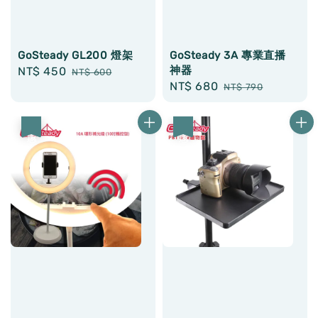
GoSteady GL200 燈架
GoSteady 3A 專業直播
神器
Sale
NT$ 450
Regular
NT$ 600
Sale
NT$ 680
Regular
price
price
NT$ 790
price
price
優惠
優惠