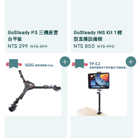
GoSteady P3 三機座雲
GoSteady INS Kit 1 輕
台平板
型直播設備樹
Sale
NT$ 299
Regular
Sale
NT$ 850
Regular
NT$ 399
NT$ 990
price
price
price
price
優惠
優惠