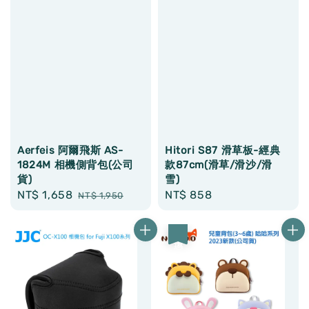
Aerfeis 阿爾飛斯 AS-
Hitori S87 滑草板-經典
1824M 相機側背包(公司
款87cm(滑草/滑沙/滑
貨)
雪)
Sale
NT$ 1,658
Regular
Regular
NT$ 858
NT$ 1,950
price
price
price
優惠