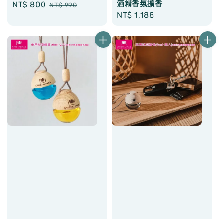
酒精香氛擴香
Sale
NT$ 800
Regular
NT$ 990
Regular
NT$ 1,188
price
price
price