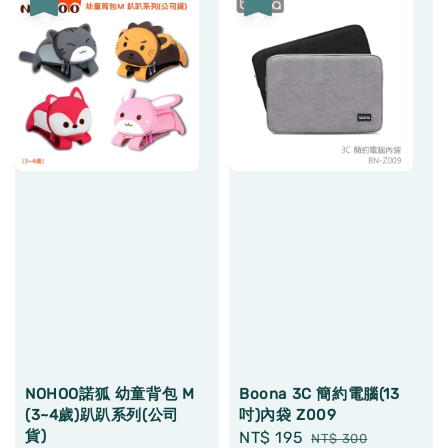
NOHOO諾狐 幼童背包 M
Boona 3C 簡約電腦(13
(3~4歲)趴趴系列(公司
吋)內袋 Z009
貨)
Sale
NT$ 195
Regular
NT$ 300