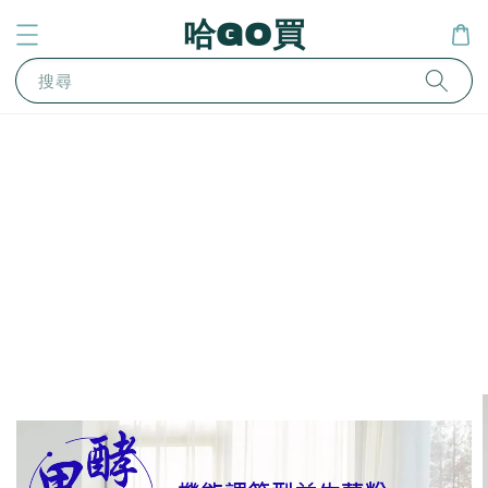
哈GO買
搜尋