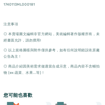
1740113ML000181
注意事項
◎ 本賣場圖文編輯非官方網站，美術編輯著作版權所有，未
經書面允許，請勿擅用!
◎ 以上規格圖樣與附件僅供參考，如有任何說明錯誤依原廠
公告為主！
◎ 商品介紹因美術需求做適當合成示意，商品內容不含輔拍
物 (ex:蔬菜、水果...等)！
您可能也喜歡
優惠
優惠