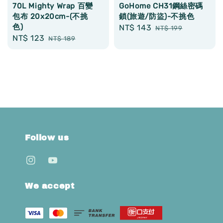
70L Mighty Wrap 百變
GoHome CH31鋼絲密碼
包布 20x20cm-(不挑
鎖(旅遊/防盜)-不挑色
色)
Sale
NT$ 143
Regular
NT$ 199
Sale
NT$ 123
Regular
NT$ 189
price
price
price
price
Follow us
We accept