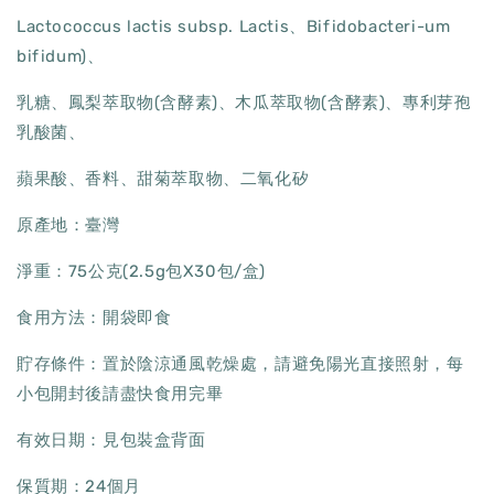
Lactococcus lactis subsp. Lactis、Bifidobacteri-um
bifidum)、
乳糖、鳳梨萃取物(含酵素)、木瓜萃取物(含酵素)、專利芽孢
乳酸菌、
蘋果酸、香料、甜菊萃取物、二氧化矽
原產地：臺灣
淨重：75公克(2.5g包X30包/盒)
食用方法：開袋即食
貯存條件：置於陰涼通風乾燥處，請避免陽光直接照射，每
小包開封後請盡快食用完畢
有效日期：見包裝盒背面
保質期：24個月