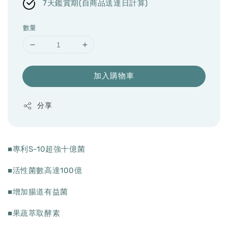
7天鑑賞期(自商品送達日計算)
數量
加入購物車
分享
■專利S-10超強十億菌
■活性菌數高達100億
■增加腸道有益菌
■果蔬萃取酵素