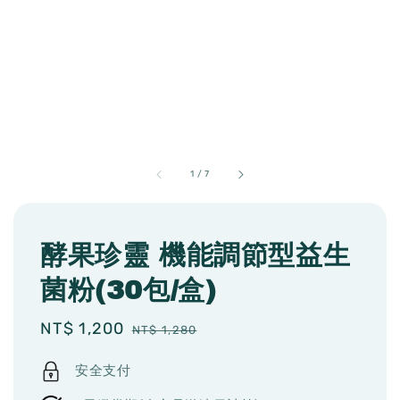
1
/
7
酵果珍靈 機能調節型益生
菌粉(30包/盒)
Sale
NT$ 1,200
Regular
NT$ 1,280
price
price
安全支付