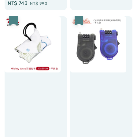
Sale
NT$ 743
Regular
NT$ 990
price
price
price
price
優惠
優惠