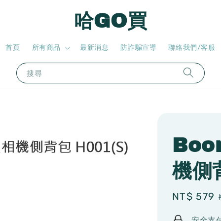
哈GO買
首頁
所有商品
最新消息
防詐騙宣導
聯絡我們/客服
搜尋
Boo
機側背
Sale
NT$ 579
price
安全支