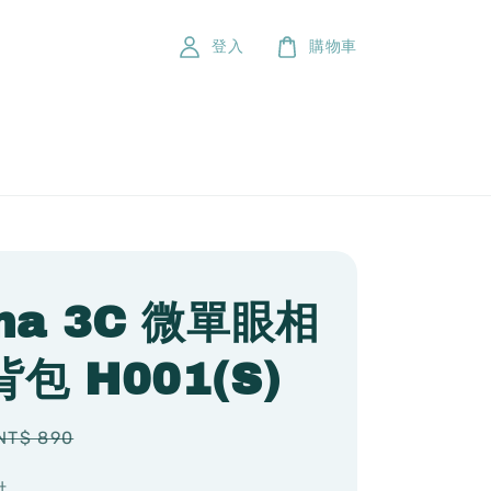
登入
購物車
na 3C 微單眼相
包 H001(S)
Regular
NT$ 890
price
付