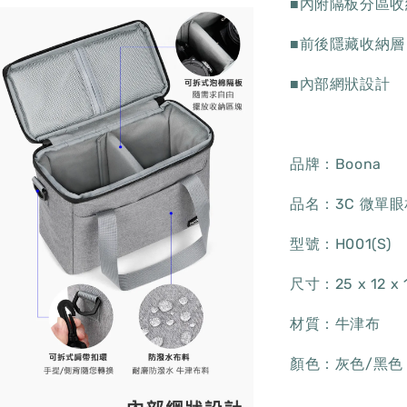
■內附隔板分區收
■前後隱藏收納層
■內部網狀設計
品牌：Boona
品名：3C 微單
型號：H001(S)
尺寸：25 x 12 x 
材質：牛津布
顏色：灰色/黑色