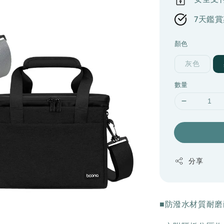
7天鑑賞
顏色
灰色
數量
分享
■防潑水材質耐磨