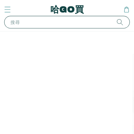
哈GO買
搜尋