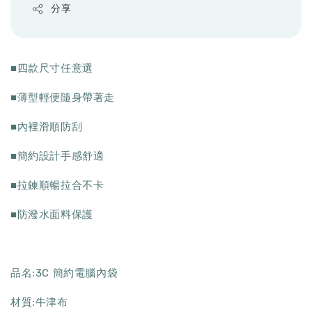
分享
■四款尺寸任意選
■薄型輕便隨身帶著走
■內裡滑順防刮
■簡約設計手感舒適
■拉鍊順暢拉合不卡
■防潑水面料保護
品名:3C 簡約電腦內袋
材質:牛津布