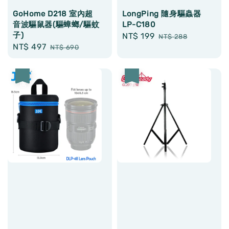
GoHome D218 室內超
LongPing 隨身驅蟲器
音波驅鼠器(驅蟑螂/驅蚊
LP-C180
子)
Sale
NT$ 199
Regular
NT$ 288
Sale
NT$ 497
Regular
NT$ 690
price
price
price
price
優惠
優惠