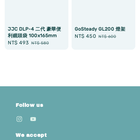
JJC DLP-4 二代 豪華便
GoSteady GL200 燈架
利鏡頭袋 100x165mm
Sale
NT$ 450
Regular
NT$ 600
Sale
NT$ 493
Regular
NT$ 580
price
price
price
price
Follow us
We accept