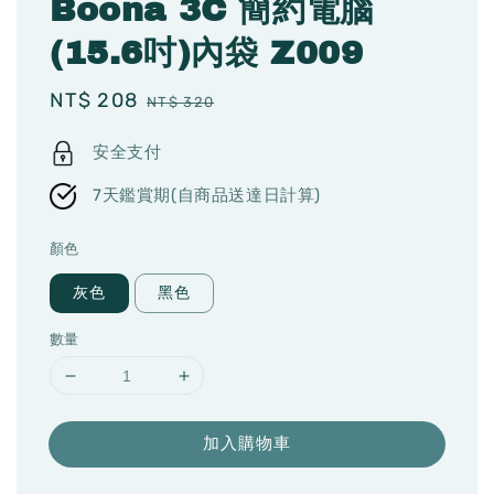
Boona 3C 簡約電腦
(15.6吋)內袋 Z009
Sale
NT$ 208
Regular
NT$ 320
price
price
安全支付
7天鑑賞期(自商品送達日計算)
顏色
灰色
黑色
數量
加入購物車