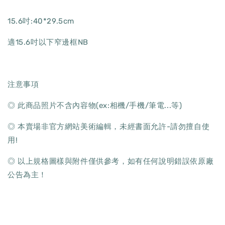
15.6吋:40*29.5cm
適15.6吋以下窄邊框NB
注意事項
◎ 此商品照片不含內容物(ex:相機/手機/筆電...等)
◎ 本賣場非官方網站美術編輯，未經書面允許-請勿擅自使
用!
◎ 以上規格圖樣與附件僅供參考，如有任何說明錯誤依原廠
公告為主！