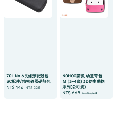
70L No.6長條形硬殼包
NOHOO諾狐 幼童背包
3C配件/精密儀器硬殼包
Ｍ (3~4歲) 3D仿生動物
系列(公司貨)
Sale
NT$ 146
Regular
NT$ 225
Sale
NT$ 668
Regular
price
price
NT$ 890
price
price