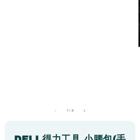
1
/
8
DELI 得力工具 小腰包(手