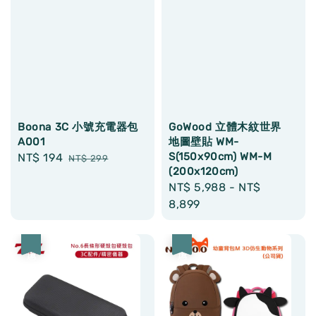
Boona 3C 小號充電器包
GoWood 立體木紋世界
A001
地圖壁貼 WM-
S(150x90cm) WM-M
Sale
NT$ 194
Regular
NT$ 299
(200x120cm)
price
price
Regular
NT$ 5,988
-
NT$
price
8,899
優惠
優惠