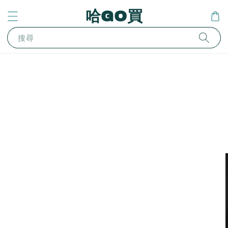
哈GO買
搜尋