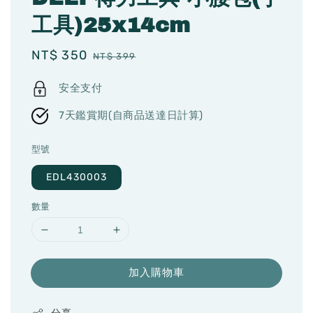
工具)25x14cm
Sale
NT$ 350
Regular
NT$ 399
price
price
安全支付
7天鑑賞期(自商品送達日計算)
型號
EDL430003
數量
加入購物車