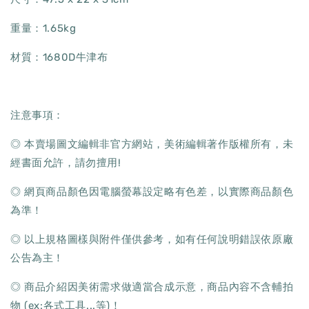
重量：1.65kg
材質：1680D牛津布
注意事項：
◎ 本賣場圖文編輯非官方網站，美術編輯著作版權所有，未
經書面允許，請勿擅用!
◎ 網頁商品顏色因電腦螢幕設定略有色差，以實際商品顏色
為準！
◎ 以上規格圖樣與附件僅供參考，如有任何說明錯誤依原廠
公告為主！
◎ 商品介紹因美術需求做適當合成示意，商品內容不含輔拍
物 (ex:各式工具...等)！