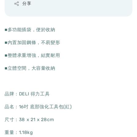
分享
■多功能插袋，便於收納
■內置加固鋼條，不易變形
■整體承重增強，結實耐用
■立體空間，大容量收納
品牌：DELI 得力工具
品名：16吋 底部強化工具包(紅)
尺寸：38 x 21 x 28cm
重量：1.18kg