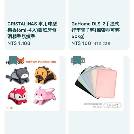
CRISTALINAS 車用球型
GoHome DLS-2手提式
擴香(6ml-4入)西班牙無
行李電子秤(織帶型可秤
酒精香氛擴香
50kg)
Regular
NT$ 1,188
Sale
NT$ 168
Regular
NT$ 238
price
price
price
優惠
優惠