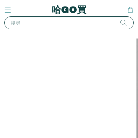
哈GO買
搜尋