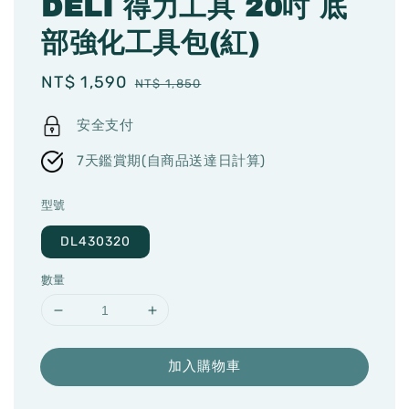
DELI 得力工具 20吋 底
部強化工具包(紅)
Sale
NT$ 1,590
Regular
NT$ 1,850
price
price
安全支付
7天鑑賞期(自商品送達日計算)
型號
DL430320
數量
加入購物車