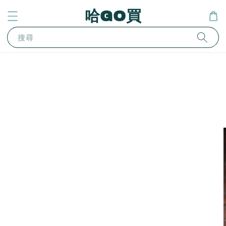
哈GO買
搜尋