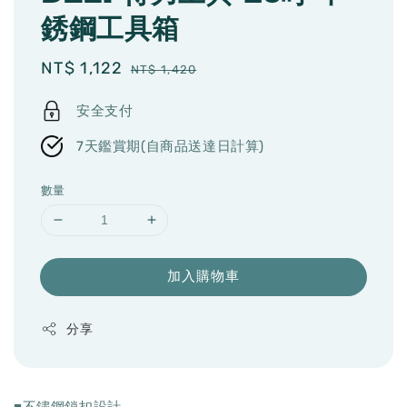
銹鋼工具箱
Sale
NT$ 1,122
Regular
NT$ 1,420
price
price
安全支付
7天鑑賞期(自商品送達日計算)
數量
加入購物車
分享
■不鏽鋼鎖扣設計