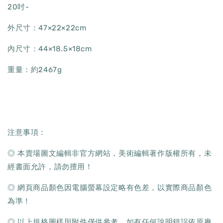
20吋-
外尺寸：47×22×22cm
內尺寸：44×18.5×18cm
重量：約2467g
注意事項：
◎ 本賣場圖文編輯非官方網站，美術編輯著作版權所有，未
經書面允許，請勿擅用！
◎ 網頁商品顏色因電腦螢幕設定略有色差，以實際商品顏色
為準！
◎ 以上規格圖樣與附件僅供參考，如有任何說明錯誤依原廠