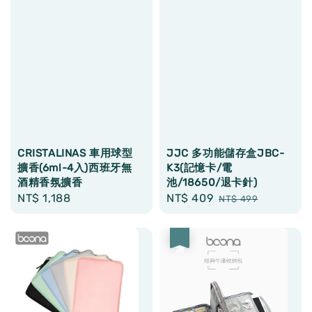
CRISTALINAS 車用球型
JJC 多功能儲存盒JBC-
擴香(6ml-4入)西班牙無
K3(記憶卡/電
酒精香氛擴香
池/18650/退卡針)
Regular
NT$ 1,188
Sale
NT$ 409
Regular
NT$ 499
price
price
price
優惠