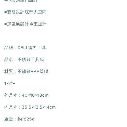
■雙層設計底部大空間
■加強筋設計承重提升
品牌：DELI 得力工具
品名：不銹鋼工具箱
材質：不鏽鋼+PP塑膠
17吋-
外尺寸：40×18×18cm
內尺寸：35.5×13.5×14cm
重量：約1625g