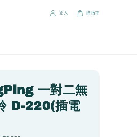
登入
購物車
gPing 一對二無
 D-220(插電