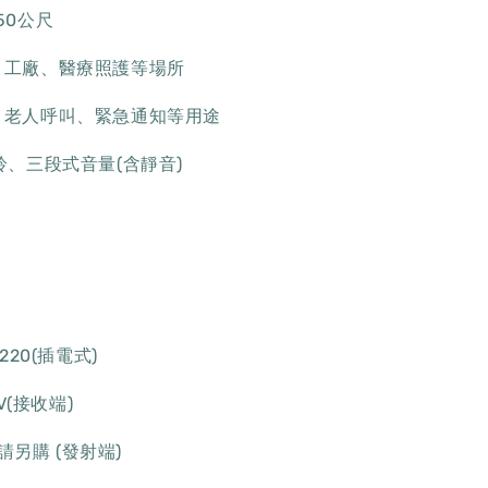
50公尺
、工廠、醫療照護等場所
、老人呼叫、緊急通知等用途
鈴、三段式音量(含靜音)
220(插電式)
V(接收端)
另購 (發射端)