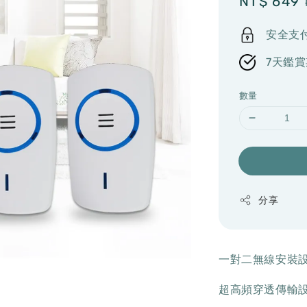
Sale
NT$ 649
price
安全支
7天鑑賞
數量
分享
一對二無線安裝
超高頻穿透傳輸