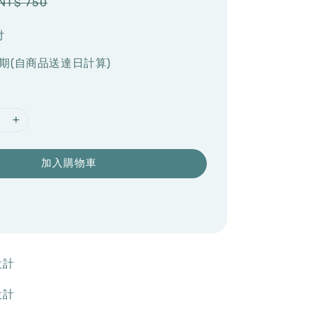
Regular
NT$ 750
price
付
期(自商品送達日計算)
加入購物車
設計
設計