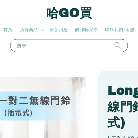
哈GO買
首頁
所有商品
最新消息
防詐騙宣導
聯絡我們/客服
搜尋
Lon
線門鈴
式)