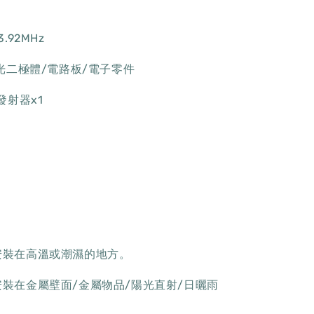
.92MHz
發光二極體/電路板/電子零件
發射器x1
安裝在高溫或潮濕的地方。
裝在金屬壁面/金屬物品/陽光直射/日曬雨