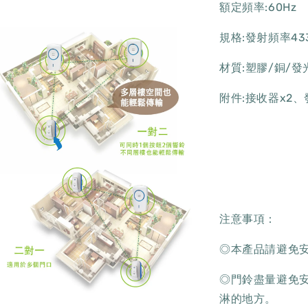
額定頻率:60Hz
規格:發射頻率433
材質:塑膠/銅/
附件:接收器x2、
注意事項：
◎本產品請避免
◎門鈴盡量避免安
淋的地方。