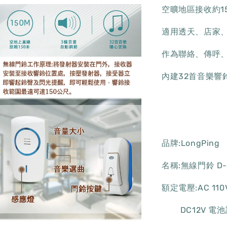
空曠地區接收約1
適用透天、店家
作為聯絡、傳呼
內建32首音樂響
品牌:LongPing
名稱:無線門鈴 D-
額定電壓:AC 110
DC12V 電池請