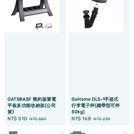
OATSBASF 簡約版筆電
GoHome DLS-1手提式
平板多功能收納架(公司
行李電子秤(織帶型可秤
貨)
50kg)
Sale
NT$ 510
Regular
Sale
NT$ 168
Regular
NT$ 580
NT$ 238
price
price
price
price