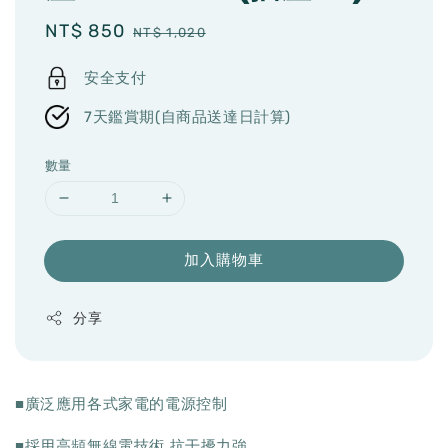
Sale
NT$ 850
Regular
NT$ 1,020
price
price
安全支付
7天鑑賞期(自商品送達日計算)
數量
加入購物車
分享
■廣泛應用各式家電的電源控制
■採用高頻無線電技術 抗干擾力強