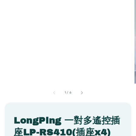
1
/
6
LongPing 一對多遙控插
座LP-RS410(插座x4)