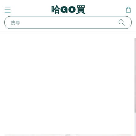
哈GO買
搜尋