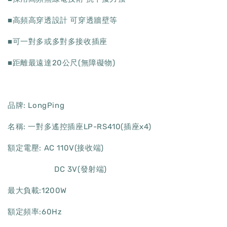
■高頻高穿透設計 可穿透牆壁等
■可一對多或多對多接收插座
■距離最遠達20公尺(無障礙物)
品牌: LongPing
名稱: 一對多遙控插座LP-RS410(插座x4)
額定電壓: AC 110V(接收端)
DC 3V(發射端)
最大負載:1200W
額定頻率:60Hz