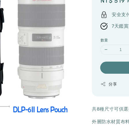
Sale
NT$ 519
price
安全支
7天鑑賞
數量
分享
共8種尺寸可供選
外層防水材質布