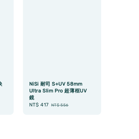
快
NiSi 耐司 S+UV 58mm
Ultra Slim Pro 超薄框UV
鏡
Sale
NT$ 417
Regular
NT$ 556
price
price