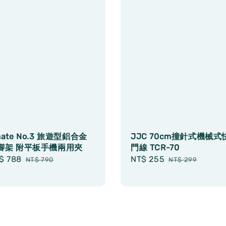
ate No.3 旅遊型鋁合金
JJC 70cm撞針式機械式
腳架 附平板手機兩用夾
門線 TCR-70
le
$ 788
Regular
Sale
NT$ 255
Regular
NT$ 790
NT$ 299
ice
price
price
price