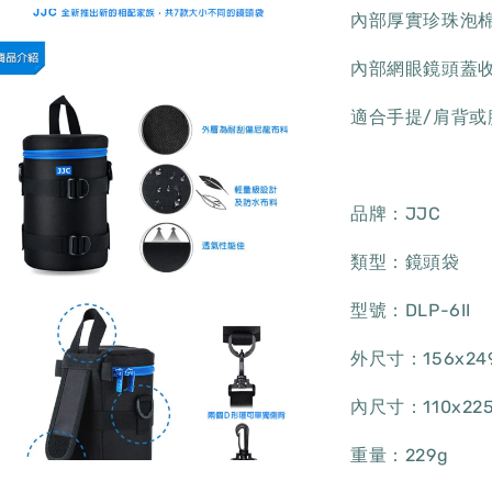
內部厚實珍珠泡
內部網眼鏡頭蓋
適合手提/肩背或
品牌：JJC
類型：鏡頭袋
型號：DLP-6II
外尺寸：156x24
內尺寸：110x22
重量：229g