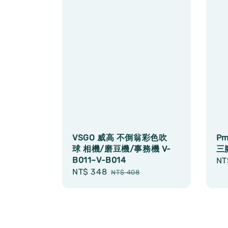
VSGO 威高 不倒翁彩色吹
Pm
球 相機/磨豆機/事務機 V-
三
B011~V-B014
Sa
NT
Sale
NT$ 348
Regular
pr
NT$ 408
price
price