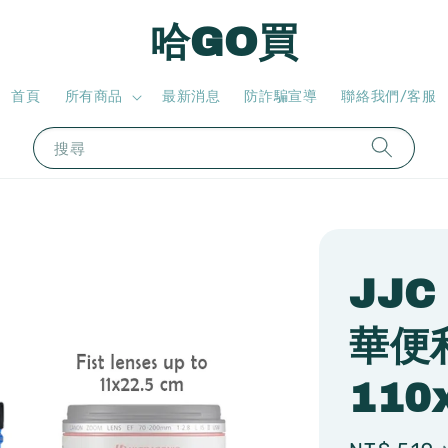
哈GO買
首頁
所有商品
最新消息
防詐騙宣導
聯絡我們/客服
搜尋
JJC
華便
110