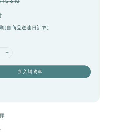
Regular
NT$ 610
price
付
期(自商品送達日計算)
加入購物車
擇
料