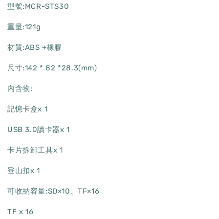
型號:MCR-STS30
重量:121g
材質:ABS +橡膠
尺寸:142 * 82 *28.3(mm)
內含物:
記憶卡盒x 1
USB 3.0讀卡器x 1
卡片拆卸工具x 1
登山扣x 1
可收納容量:SD×10、TF×16
TF x 16