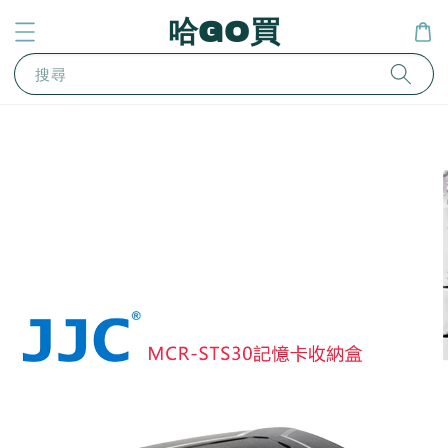
哈GO買
搜尋