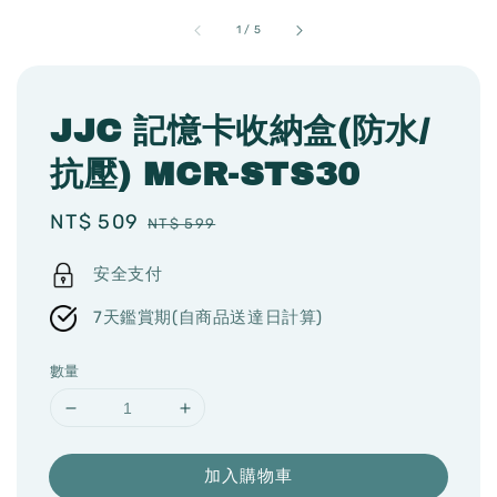
1
/
5
JJC 記憶卡收納盒(防水/
抗壓) MCR-STS30
Sale
NT$ 509
Regular
NT$ 599
price
price
安全支付
7天鑑賞期(自商品送達日計算)
數量
加入購物車