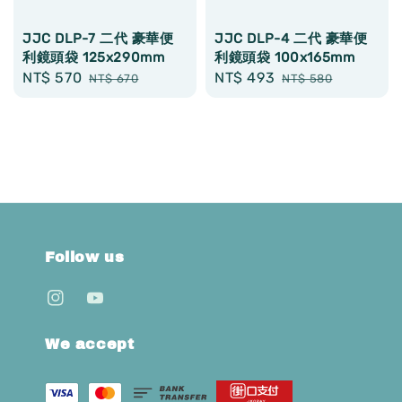
JJC DLP-7 二代 豪華便
JJC DLP-4 二代 豪華便
利鏡頭袋 125x290mm
利鏡頭袋 100x165mm
Sale
NT$ 570
Regular
Sale
NT$ 493
Regular
NT$ 670
NT$ 580
price
price
price
price
Follow us
We accept