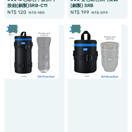
按鈕(銅製)SRB-C11
(銅製) SRB
Sale
NT$ 120
Regular
Sale
NT$ 199
Regular
NT$ 180
NT$ 299
price
price
price
price
優惠
優惠