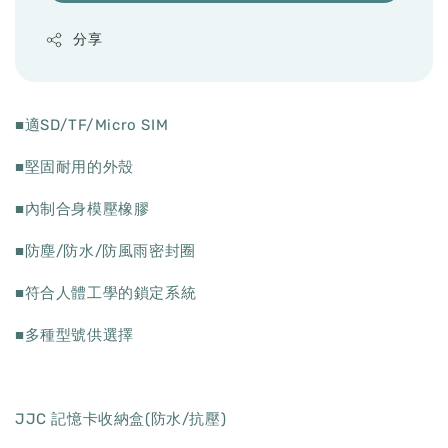
分享
■適SD/TF/Micro SIM
■堅固耐用的外殼
■內制合身模壓橡膠
■防塵/防水/防風雨密封圈
■符合人體工學的鎖定系統
■多種型號供選擇
JJC 記憶卡收納盒(防水/抗壓)