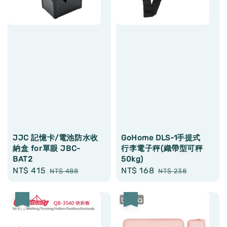
JJC 記憶卡/電池防水收
GoHome DLS-1手提式
納盒 for單眼 JBC-
行李電子秤(織帶型可秤
BAT2
50kg)
Sale
NT$ 415
Regular
Sale
NT$ 168
Regular
NT$ 488
NT$ 238
price
price
price
price
優惠
優惠