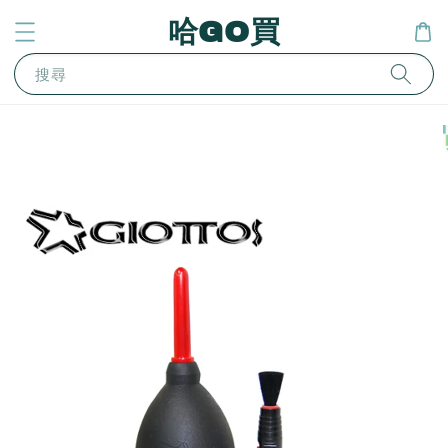
哈GO買
搜尋