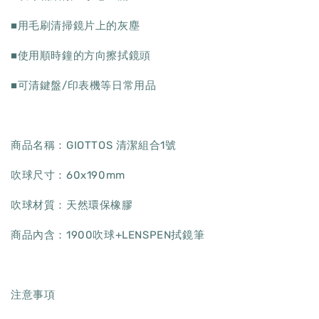
■用毛刷清掃鏡片上的灰塵
■使用順時鐘的方向擦拭鏡頭
■可清鍵盤/印表機等日常用品
商品名稱：GIOTTOS 清潔組合1號
吹球尺寸：60x190mm
吹球材質：天然環保橡膠
商品內含：1900吹球+LENSPEN拭鏡筆
注意事項