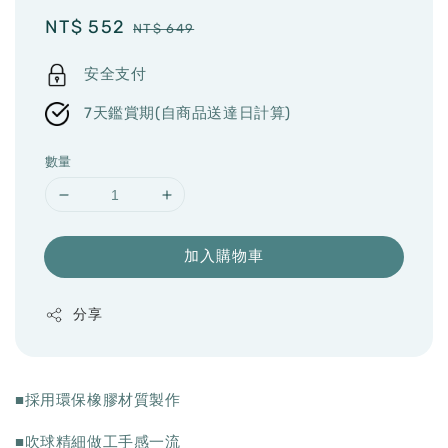
Sale
NT$ 552
Regular
NT$ 649
price
price
安全支付
7天鑑賞期(自商品送達日計算)
數量
加入購物車
分享
■採用環保橡膠材質製作
■吹球精細做工手感一流