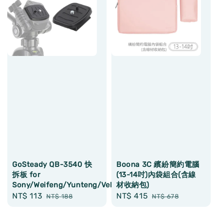
GoSteady QB-3540 快
Boona 3C 繽紛簡約電腦
拆板 for
(13-14吋)內袋組合(含線
Sony/Weifeng/Yunteng/Velbon/Swallow/Gosteady
材收納包)
Sale
NT$ 113
Regular
Sale
NT$ 415
Regular
NT$ 188
NT$ 678
price
price
price
price