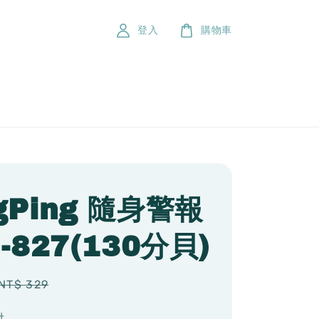
登入
購物車
gPing 隨身警報
I-827(130分貝)
Regular
NT$ 329
price
付