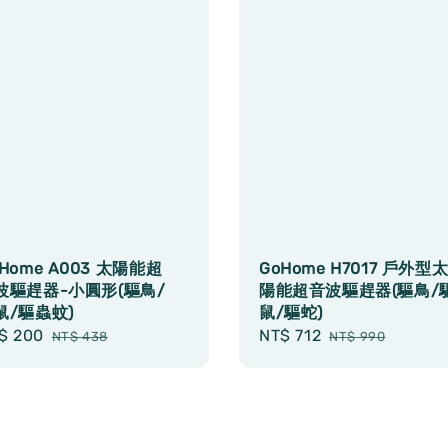
Home A003 太陽能超
GoHome H7017 戶外型
波驅趕器-小圓形(驅鳥/
陽能超音波驅趕器(驅鳥/
鼠/驅蟲蚊)
鼠/驅蛇)
le
$ 200
Regular
Sale
NT$ 712
Regular
NT$ 438
NT$ 990
ice
price
price
price