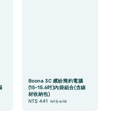
太
Boona 3C 繽紛簡約電腦
驅
(15-15.6吋)內袋組合(含線
材收納包)
Sale
NT$ 441
Regular
NT$ 678
price
price