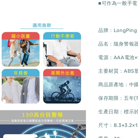
■可作為一般手電
品牌：LongPin
品名：隨身警報器 S
電源：AAA電池×
主要材質：ABS
商品原產地：中國
保存期限：五年(
生產日期：標示
尺寸：8.3×3.2×1