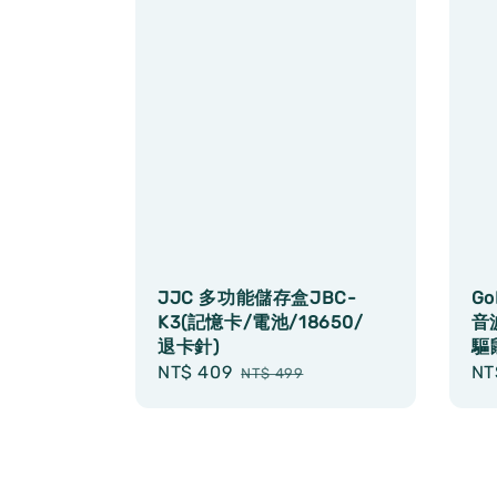
JJC 多功能儲存盒JBC-
Go
K3(記憶卡/電池/18650/
音
退卡針)
驅
Sale
NT$ 409
Regular
Sa
NT
NT$ 499
price
price
pr