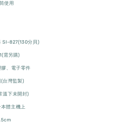
筒使用
g
I-827(130分貝)
1(需另購)
塑膠、電子零件
(台灣監製)
常溫下未開封)
於本體主機上
.5cm