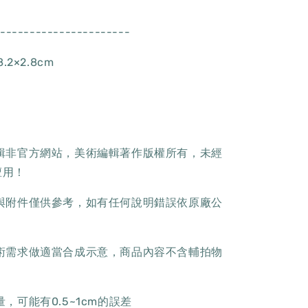
-----------------------
.2×2.8cm
編輯非官方網站，美術編輯著作版權所有，未經
擅用！
樣與附件僅供參考，如有任何說明錯誤依原廠公
美術需求做適當合成示意，商品內容不含輔拍物
，可能有0.5~1cm的誤差