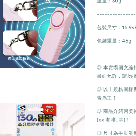
重量：30g
--------------
包裝尺寸：16.9×8
包裝重量：46g
◎ 本賣場圖文
書面允許，請勿
◎ 以上規格圖
告為主！
◎ 商品介紹因
(ex:咖啡..等)！
◎ 尺寸為手動測量