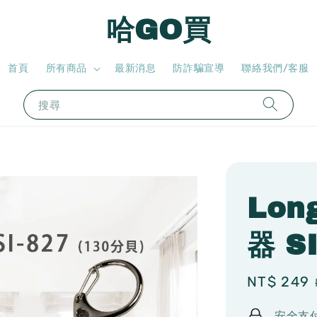
哈GO買
首頁
所有商品
最新消息
防詐騙宣導
聯絡我們/客服
搜尋
Lon
器 S
Sale
NT$ 249
price
安全支