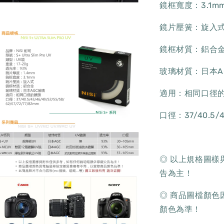
鏡框寬度：3.1m
鏡片壓簧：旋入
鏡框材質：鋁合
玻璃材質：日本A
適用：相同口徑
口徑：37/40.5/4
◎ 以上規格圖
告為主！
◎ 商品圖檔顏
顏色為準！