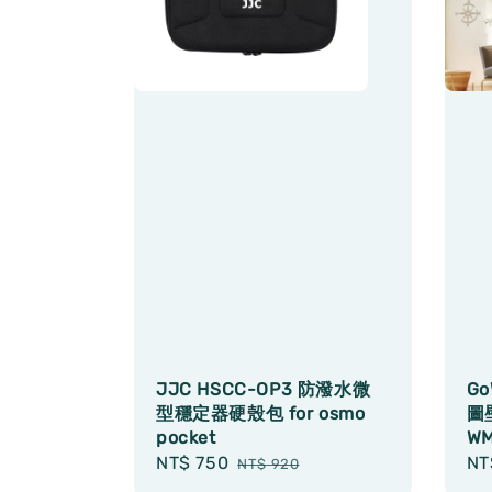
JJC HSCC-OP3 防潑水微
G
型穩定器硬殼包 for osmo
圖壁
pocket
WM
Sale
NT$ 750
Regular
Re
NT
NT$ 920
price
price
pr