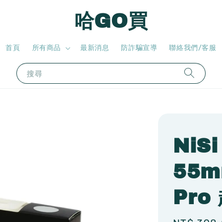
哈GO買
首頁
所有商品
最新消息
防詐騙宣導
聯絡我們/客服
搜尋
NiS
55m
Pro