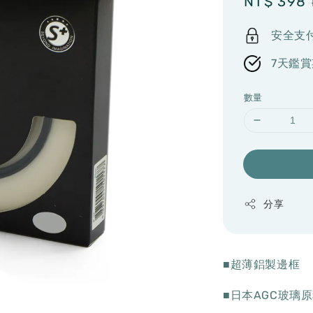
Sale
NT$ 398
price
安全支
7天鑑賞
數量
分享
■超薄鋁製邊框
■日本AGC玻璃