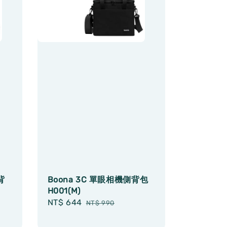
背
Boona 3C 單眼相機側背包
H001(M)
Sale
NT$ 644
Regular
NT$ 990
price
price