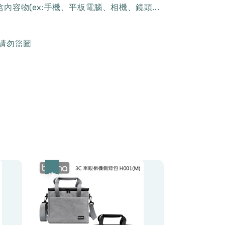
內容物(ex:手機、平板電腦、相機、鏡頭...
,請勿盜圖
優惠