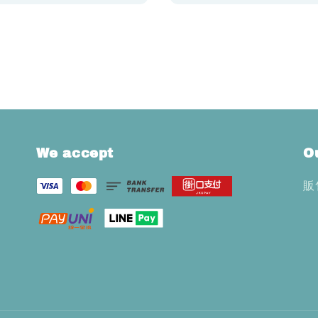
We accept
O
販