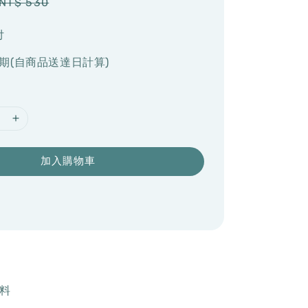
Regular
NT$ 530
price
付
期(自商品送達日計算)
加入購物車
原料