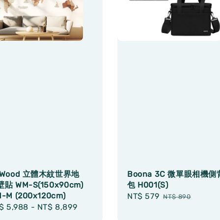
oWood 立體木紋世界地
Boona 3C 微單眼相機側
貼 WM-S(150x90cm)
包 H001(S)
-M (200x120cm)
Sale
NT$ 579
Regular
NT$ 890
gular
$ 5,988
-
NT$ 8,899
price
price
ice