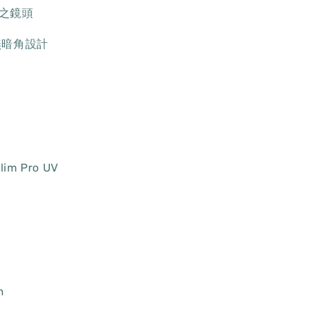
之鏡頭
無暗角設計
im Pro UV
m