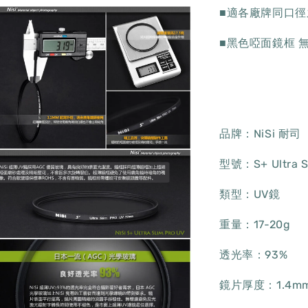
■適各廠牌同口徑
■黑色啞面鏡框 
品牌：NiSi 耐司
型號：S+ Ultra Sl
類型：UV鏡
重量：17-20g
透光率：93%
鏡片厚度：1.4m