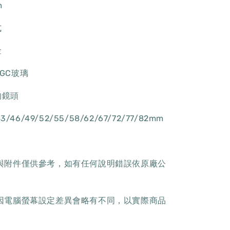
m
式
金
GC玻璃
的鏡頭
3/46/49/52/55/58/62/67/72/77/82mm
樣與附件僅供參考，如有任何說明錯誤依原廠公
色因電腦螢幕設定差異會略有不同，以實際商品