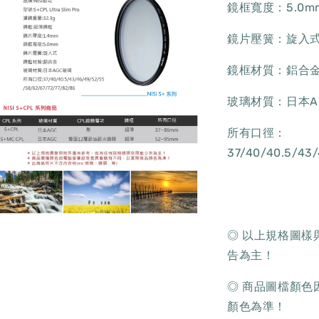
鏡框寬度：5.0m
鏡片壓簧：旋入
鏡框材質：鋁合
玻璃材質：日本A
所有口徑：
37/40/40.5/43
◎ 以上規格圖
告為主！
◎ 商品圖檔顏
顏色為準！