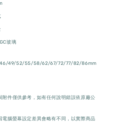
m
式
金
GC玻璃
/46/49/52/55/58/62/67/72/77/82/86mm
樣與附件僅供參考，如有任何說明錯誤依原廠公
色因電腦螢幕設定差異會略有不同，以實際商品