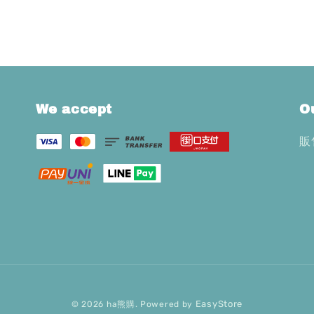
We accept
O
販
EasyStore
© 2026 ha熊購. Powered by