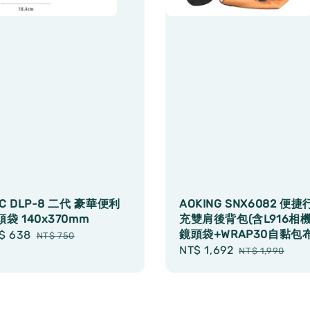
C DLP-8 二代 豪華便利
AOKING SNX6082 便捷
袋 140x370mm
充雙肩後背包(含L916相
鏡頭袋+WRAP30自黏包布
le
$ 638
Regular
NT$ 750
Sale
NT$ 1,692
Regular
ice
price
NT$ 1,990
price
price