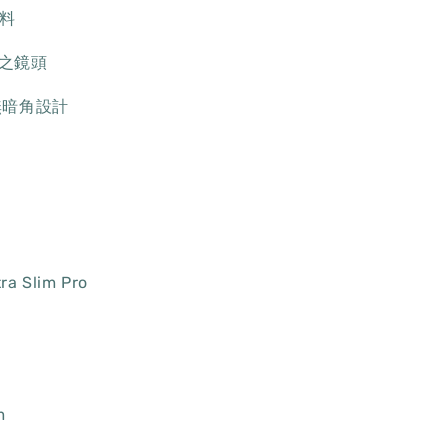
原料
之鏡頭
無暗角設計
a Slim Pro
m