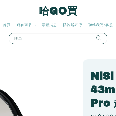
哈GO買
首頁
所有商品
最新消息
防詐騙宣導
聯絡我們/客服
搜尋
NiS
43m
Pr