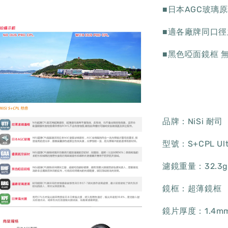
■日本AGC玻璃
■適各廠牌同口徑
■黑色啞面鏡框 
品牌：NiSi 耐司
型號：S+CPL Ultr
濾鏡重量：32.3g
鏡框：超薄鏡框
鏡片厚度：1.4m