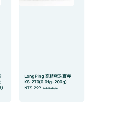
行
LongPing 高精密珠寶秤
機
KS-270(0.01g~200g)
)
Sale
NT$ 299
Regular
NT$ 489
price
price