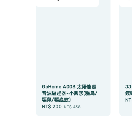
GoHome A003 太陽能超
JJ
音波驅趕器-小圓形(驅鳥/
鏡頭
驅鼠/驅蟲蚊)
Sa
NT
Sale
NT$ 200
Regular
pr
NT$ 438
price
price