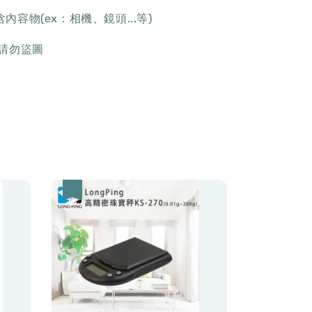
內容物(ex：相機、鏡頭...等)
,請勿盜圖
優惠