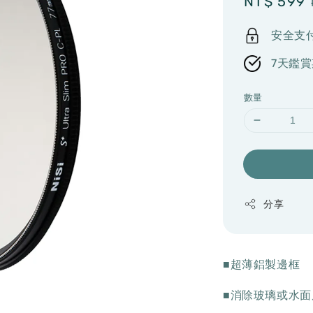
Sale
NT$ 599
price
安全支
7天鑑賞
數量
分享
■超薄鋁製邊框
■消除玻璃或水