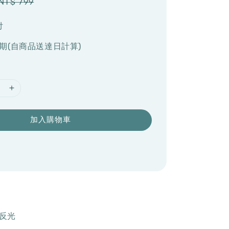
Regular
NT$ 799
price
付
期(自商品送達日計算)
加入購物車
面反光