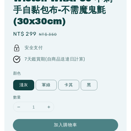
手自黏包布-不需魔鬼氈
(30x30cm)
Sale
NT$ 299
Regular
NT$ 350
price
price
安全支付
7天鑑賞期(自商品送達日計算)
顏色
淺灰
軍綠
卡其
黑
數量
加入購物車