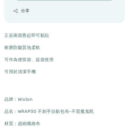
分享
正反兩面疊起即可黏貼
耐磨防皺質地柔軟
可作為便當袋、提袋使用
可用於清潔手機
品牌：Wiston
品名：WRAP30 不刺手自黏包布-不需魔鬼氈
材質：超細纖維布