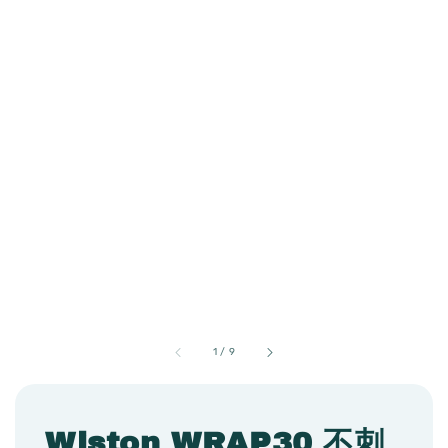
1
/
9
Wiston WRAP30 不刺