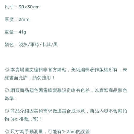
尺寸：30x30cm
厚度：2mm
重量：41g
顏色：淺灰/軍綠/卡其/黑
◎ 本賣場圖文編輯非官方網站，美術編輯著作版權所有，未
經書面允許，請勿擅用！
◎ 網頁商品顏色因電腦螢幕設定略有色差，以實際商品顏色
為準！
◎ 商品介紹因美術需求做適當合成示意，商品內容不含輔拍
物 (ex:相機...等)！
◎ 尺寸為手動測量，可能有1~2cm的誤差