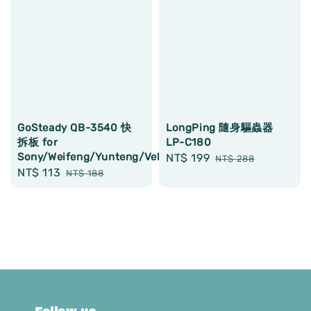
GoSteady QB-3540 快
LongPing 隨身驅蟲器
拆板 for
LP-C180
Sony/Weifeng/Yunteng/Velbon/Swallow/Gosteady
Sale
NT$ 199
Regular
NT$ 288
Sale
NT$ 113
Regular
NT$ 188
price
price
price
price