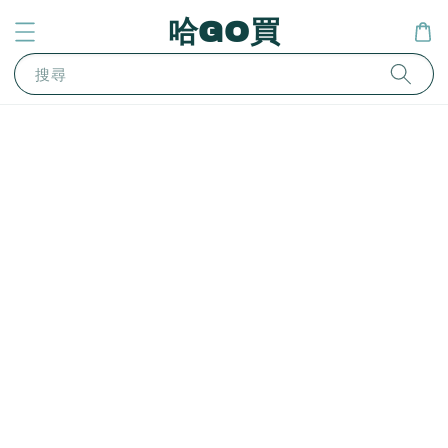
哈GO買
搜尋