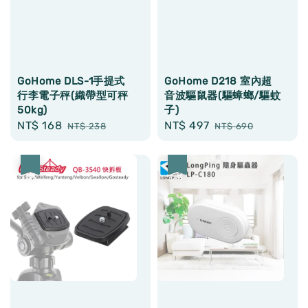
GoHome DLS-1手提式
GoHome D218 室內超
行李電子秤(織帶型可秤
音波驅鼠器(驅蟑螂/驅蚊
50kg)
子)
Sale
NT$ 168
Regular
Sale
NT$ 497
Regular
NT$ 238
NT$ 690
price
price
price
price
優惠
優惠